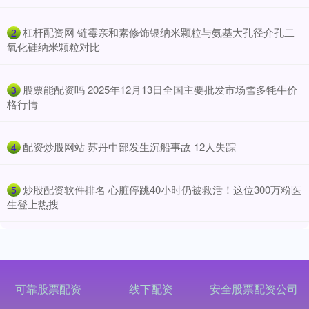
​杠杆配资网 链霉亲和素修饰银纳米颗粒与氨基大孔径介孔二
2
氧化硅纳米颗粒对比
​股票能配资吗 2025年12月13日全国主要批发市场雪多牦牛价
3
格行情
​配资炒股网站 苏丹中部发生沉船事故 12人失踪
4
​炒股配资软件排名 心脏停跳40小时仍被救活！这位300万粉医
5
生登上热搜
可靠股票配资
线下配资
安全股票配资公司