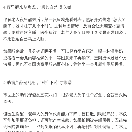
4.夜里醒来别焦虑，“顺其自然”是关键
很多老人夜里醒来后，第一反应就是看钟表，然后开始焦虑 “怎么又
醒了，这才睡了几个小时”。这种焦虑情绪，反而会让大脑变得更清
醒，更难再次入睡。医生建议，老年人夜间醒来 1-2 次是正常现象，
不用强迫自己马上入睡。
如果醒来后十几分钟还睡不着，可以起身坐在床边，喝一杯温牛奶，
或者看一会儿内容枯燥的书，等困意来了再躺下。王阿姨试过这个方
法后，再也不会因为夜里醒来而心慌，往往坐一会儿就能重新睡着。
5.助眠产品别乱用，“对症下药”才靠谱
市面上的助眠保健品五花八门，很多老人为了睡个好觉，会盲目跟风
购买。
但医生提醒，老年人的身体代谢能力下降，盲目服用助眠产品，不仅
可能加重肝肾负担，还可能产生依赖。如果长期被失眠困扰，应该先
去医院咨询医生，找到失眠的根本原因，再进行针对性调理，而不是