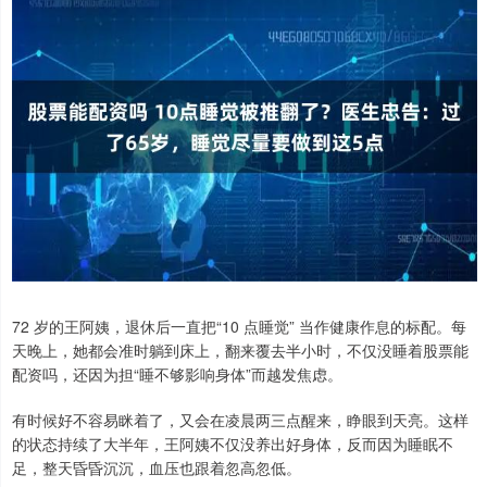
72 岁的王阿姨，退休后一直把“10 点睡觉” 当作健康作息的标配。每
天晚上，她都会准时躺到床上，翻来覆去半小时，不仅没睡着股票能
配资吗，还因为担“睡不够影响身体”而越发焦虑。
有时候好不容易眯着了，又会在凌晨两三点醒来，睁眼到天亮。这样
的状态持续了大半年，王阿姨不仅没养出好身体，反而因为睡眠不
足，整天昏昏沉沉，血压也跟着忽高忽低。