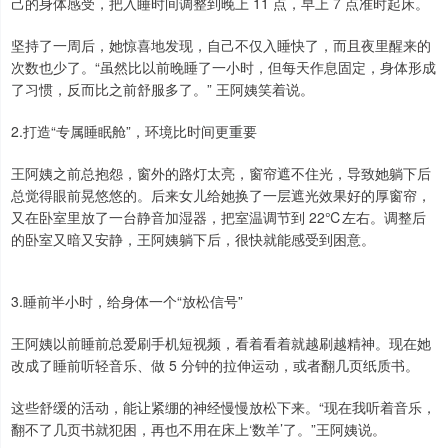
己的身体感受，把入睡时间调整到晚上 11 点，早上 7 点准时起床。
坚持了一周后，她惊喜地发现，自己不仅入睡快了，而且夜里醒来的
次数也少了。“虽然比以前晚睡了一小时，但每天作息固定，身体形成
了习惯，反而比之前舒服多了。” 王阿姨笑着说。
2.打造“专属睡眠舱”，环境比时间更重要
王阿姨之前总抱怨，窗外的路灯太亮，窗帘遮不住光，导致她躺下后
总觉得眼前晃悠悠的。后来女儿给她换了一层遮光效果好的厚窗帘，
又在卧室里放了一台静音加湿器，把室温调节到 22℃左右。调整后
的卧室又暗又安静，王阿姨躺下后，很快就能感受到困意。
3.睡前半小时，给身体一个“放松信号”
王阿姨以前睡前总爱刷手机短视频，看着看着就越刷越精神。现在她
改成了睡前听轻音乐、做 5 分钟的拉伸运动，或者翻几页纸质书。
这些舒缓的活动，能让紧绷的神经慢慢放松下来。“现在我听着音乐，
翻不了几页书就犯困，再也不用在床上‘数羊’了。”王阿姨说。