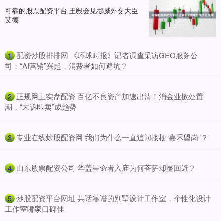
可靠的股票配资平台 王毅会见挪威外交大臣
艾德
​配资炒股排排网 《环球时报》记者调查采访GEO服务公
1
司：“AI营销”兴起，消费者如何避坑？
​正规网上实盘配资 百亿不良资产加速出清！消金业掀处置
2
潮，“未诉即卖”成趋势
​专业在线炒股配资网 我们为什么一直追问接梗“嘉禾望岗”？
3
​山东股票配资公司 华盖星命者入庙为何菩萨却显回避？
4
​炒股配资平台网址 共话靠谱的别墅设计工作室，个性化设计
5
工作室哪家口碑佳