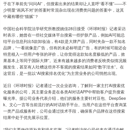
于在下单前先“问问AI”，但搜索出来的结果却让人直呼“看不懂”——不
少明显“画风不对”的答案时常混杂出现在消费类问题的答案中，这其
中藏有哪些“猫腻”？
中国社会科学院法学研究所教授姚佳28日接受《环球时报》记者采访
时表示，她曾在一些社交媒体平台搜索一些护肤产品，例如AI可能总
结平台信息列出5款卸妆油，有4款是大牌产品，同时夹杂一款不知名
品牌，“一看就像是广告，但有的未必标明是广告，有的时候可能还会
特意植入一些用户夸张的评价，让你觉得这款知名度极低的产品，效
果基本上等同于国际大牌”。近来有越来越多的消费者反映类似情况频
频发生，甚至有人吐槽这些并不客观的搜索结果如同“数字泔水”。在
这背后，是一批以“AI搜索排名优化”为主营业务的公司悄然出现。
近日《环球时报》记者通过一次企业咨询，了解到一家主打AI搜索优
化服务的公司，其主要业务是在各类AI对话APP中帮助客户提升搜索
曝光率。据公司业务代表介绍，他们的服务主要针对豆包、DeepSee
k、文心一言等当前流行的AI对话助手平台。当用户在这些平台查询某
一类产品或服务时，公司会通过技术手段，确保客户品牌在这些搜索
结果中处于优先展示位置。
“我们主要做信源补充和排名监测。”记者暗访的公司代表在通话中解