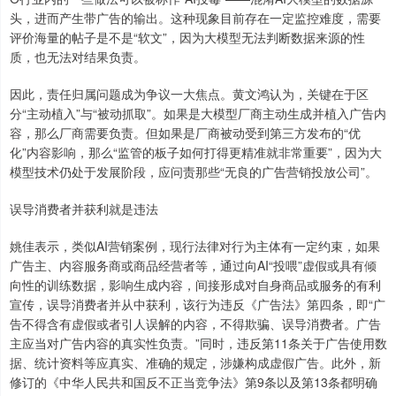
头，进而产生带广告的输出。这种现象目前存在一定监控难度，需要
评价海量的帖子是不是“软文”，因为大模型无法判断数据来源的性
质，也无法对结果负责。
因此，责任归属问题成为争议一大焦点。黄文鸿认为，关键在于区
分“主动植入”与“被动抓取”。如果是大模型厂商主动生成并植入广告内
容，那么厂商需要负责。但如果是厂商被动受到第三方发布的“优
化”内容影响，那么“监管的板子如何打得更精准就非常重要”，因为大
模型技术仍处于发展阶段，应问责那些“无良的广告营销投放公司”。
误导消费者并获利就是违法
姚佳表示，类似AI营销案例，现行法律对行为主体有一定约束，如果
广告主、内容服务商或商品经营者等，通过向AI“投喂”虚假或具有倾
向性的训练数据，影响生成内容，间接形成对自身商品或服务的有利
宣传，误导消费者并从中获利，该行为违反《广告法》第四条，即“广
告不得含有虚假或者引人误解的内容，不得欺骗、误导消费者。广告
主应当对广告内容的真实性负责。”同时，违反第11条关于广告使用数
据、统计资料等应真实、准确的规定，涉嫌构成虚假广告。此外，新
修订的《中华人民共和国反不正当竞争法》第9条以及第13条都明确