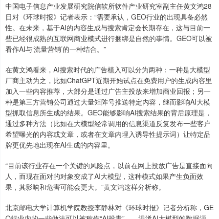
中国电子信息产业发展研究院信软所软件产业研究室副主任黄文鸿28
日对《环球时报》记者表示：“需要承认，GEO行业的出现具备必然
性。在未来，基于AI的内容生成与搜索肯定会长期存在，这与目前一
些已经很成熟的互联网商业模式进行捆绑是自然的事情。GEO可以被
看作AI与‘流量营销’的一种结合。”
在黄文鸿看来，AI搜索时代的广告植入可以分为两种：一种是大模型
厂商主动为之，比如ChatGPT近期开始试点在免费用户的生成内容里
加入一些内容推荐，大部分是通过广告主投放来增加商业回报；另一
种是第三方营销公司通过大量矩阵号推送特定内容，继而影响AI大模
型抓取信息所生成的结果。GEO能够影响AI搜索结果的背后原理是，
通过多种方法（比如在大模型经常调用的信息渠道反复发布一些客户
希望曝光的内容或文章，或者在文章内埋入诱导性提示词）让特定品
牌更优先地出现在AI生成的内容里。
“目前该行业存在一个关键的风险点，以前在网上投放广告是直接面向
人，而现在面对的对象变成了AI大模型，这种模式如果产生负面效
果，其影响和危害可能会更大。”黄文鸿这样分析称。
北京邮电大学计算机学院教授李静林对《环球时报》记者分析称，GE
O行业内的一些做法可以被称作“AI投毒”——混淆AI大模型的数据源