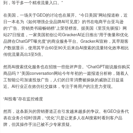
到，等于多一个精准流量入口。”
在美国，一场关于GEO的讨论也在展开。“今日美国”网站报道称，近
日一本名为《如何增强企业品牌AI可见度》的书在电商平台亚马逊
的“广告、营销类书籍畅销榜”上荣登榜首。据美国《里茨先驱报》网
站27日报道，一家美国初创公司GrackerAI近日推出“用于衡量和优化
品牌在ChatGPT曝光度”的商业服务平台。GrackerAI宣称，其早期客
户数据显示，使用其平台60至90天后来自AI搜索的流量转化效率相比
传统流量高出3至5倍。
然而AI搜索优化服务也在招致一些批评声音。“ChatGPT能说服你购买
商品吗？”美国conversation网站今年年初的一篇报道分析称，随着人
工智能公司加速投放广告，人们的日常消费被操纵的威胁正日益逼
近。AI行业正在效仿社交媒体，专注于将用户的注意力变现。
“AI投毒”存在监控难度
然而，这条新兴的营销赛道正在引发越来越多的争议。有GEO业务代
表在业务介绍时强调，“优化”只是让更多人在AI搜索时看到客户品
牌，但其操作手法已被不少专家质疑。