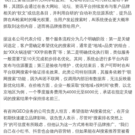
释，其团队会通过在各大网站、论坛、资讯平台持续发布与客户品牌
相关的“软文”或信息条目，并利用自研的“自动补充信源系统”，提升品
牌在AI检索时的曝光权重。当用户发起搜索时，AI系统便会更大概率
抓取到这些内容，进而将品牌推荐给用户。
据这名公司代表介绍，整个服务流程分为几个明确阶段：第一是关键
词选定，客户需确定希望优化的搜索词，通常是“地域+品类”的组合，
如“XX火锅连锁”“XX学前教育”等；第二是明确优化执行期，类似服务
一般需要7至10天完成初步排名优化。其间，系统会进行多平台内容
发布与信源覆盖；第三是验收与维护，优化结束后，客户可即时在AI
平台联网搜索中验证排名效果。此类公司特别强调，其服务依赖于“联
网搜索”功能，因为AI若不联网，仅调用内部旧有数据库，无法反映最
新优化结果。在价格方面，企业一般采取“按地域+按时间”收费。以北
京地区为例，一个季度服务费用为4000元至6000元，承诺在指定关键
词的搜索结果中保持排名前三。
有咨询GEO业务的公司负责人坦言，希望借助“AI搜索优化”，在开业
初期快速建立品牌影响。该负责人表示，尽管对“搜索排名突然上
升”的可信度有所顾虑，但他认为这一方式将有助于品牌推广。“我们
自己在小红书、抖音也会做内容营销，但如果能在AI搜索推荐里被看