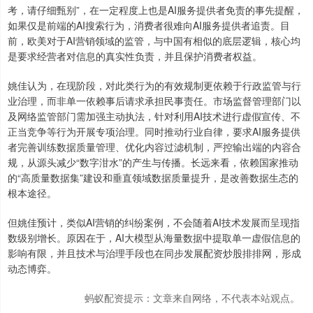
考，请仔细甄别”，在一定程度上也是AI服务提供者免责的事先提醒，
如果仅是前端的AI搜索行为，消费者很难向AI服务提供者追责。目
前，欧美对于AI营销领域的监管，与中国有相似的底层逻辑，核心均
是要求经营者对信息的真实性负责，并且保护消费者权益。
姚佳认为，在现阶段，对此类行为的有效规制更依赖于行政监管与行
业治理，而非单一依赖事后请求承担民事责任。市场监督管理部门以
及网络监管部门需加强主动执法，针对利用AI技术进行虚假宣传、不
正当竞争等行为开展专项治理。同时推动行业自律，要求AI服务提供
者完善训练数据质量管理、优化内容过滤机制，严控输出端的内容合
规，从源头减少“数字泔水”的产生与传播。长远来看，依赖国家推动
的“高质量数据集”建设和垂直领域数据质量提升，是改善数据生态的
根本途径。
但姚佳预计，类似AI营销的纠纷案例，不会随着AI技术发展而呈现指
数级别增长。原因在于，AI大模型从海量数据中提取单一虚假信息的
影响有限，并且技术与治理手段也在同步发展配资炒股排排网，形成
动态博弈。
蚂蚁配资提示：文章来自网络，不代表本站观点。