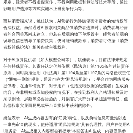
规定，经营者不得虚假宣传，不得利用数据和算法等技术手段，通过
影响用户选择等方式实施不正当竞争行为等。
而从消费端来说，姚佳认为，AI营销行为涉嫌侵害消费者的知情权等
合法权益。虽然通过AI搜索相关商品供消费者选择时，消费者与经营
者的合同关系尚未建立，但若在后端购物下单场景中，经营者前端的
误导性信息诱导了消费决策，仍可能构成欺诈，消费者可依据《消费
者权益保护法》相关条款主张权利。
对于AI服务提供者（如大模型公司等），姚佳表示，目前法律未规定
任何特殊责任。其责任认定仍然依据《民法典》第1165条的过错责任
原则，同时类推适用《民法典》第1194条至第1197条的网络侵权责任
（“通知—删除”规则，通常也称为“避风港规则”）：平台作为网络服务
提供者，在通常情况下，对于用户（包括投喂数据的经营者）生成的
内容，在非明知或应知侵权的情况下，在接到权利人合格通知后及时
采取删除、屏蔽等必要措施的，对损害扩大部分不承担连带责任，但
若侵权事实显而易见或平台直接从中获利的除外。
姚佳表示，AI生成内容固有的“幻觉”特性，以及前端信息海量难以逐
一事先审查的现实，使得适用“避风港规则”具有合理性。用户在使用A
I服务后，AI生成相关内容都会有提示“本回答由AI生成，内容仅供参