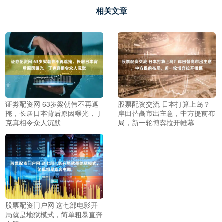
相关文章
证劵配资网 63岁梁朝伟不再遮
股票配资交流 日本打算上岛？
掩，长居日本背后原因曝光，丁
岸田替高市出主意，中方提前布
克真相令众人沉默
局，新一轮博弈拉开帷幕
股票配资门户网 这七部电影开
局就是地狱模式，简单粗暴直奔