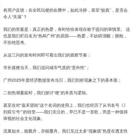
有用户反馈：在全民玩梗的欢腾中，如此冷静，甚至“较真”，是否会
令人“失落”？
我们的答案是：真正的热爱，有时恰恰体现在敢于提问的审慎里。 这
也是我们栏目名为“热AI广州”的原因——热爱，不妨碍清醒；拥抱，
不拒绝思考。
从这三问的发布时间即可看出我们的观察节奏：
市长接梗当天，我们追问城市气质的“意外性”；
广州2025年度经济数据发布当日，我们剖析现象之下的基本面；
二创热潮蔓延时，我们探讨“梗”的本质与逻辑。
甚至在对“嘉禾望岗”这个名词的使用上，我们也经历了从书名号《》
到双引号“”的转变——我们关注的，早已不是一首歌，而是一种值得
审视的社会文化现象。
流量如水，能载舟，亦能覆舟。我们见过太多“现象级”热度在透支性