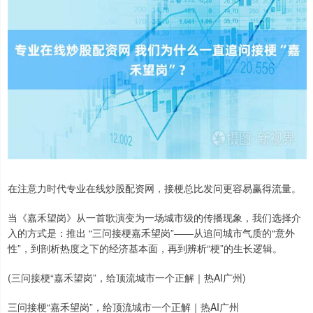
在注意力时代专业在线炒股配资网，接梗总比发问更容易赢得流量。
当《嘉禾望岗》从一首歌演变为一场城市级的传播现象，我们选择介
入的方式是：推出 “三问接梗嘉禾望岗”——从追问城市气质的“意外
性”，到剖析热度之下的经济基本面，再到辨析“梗”的生长逻辑。
(三问接梗“嘉禾望岗”，给顶流城市一个正解｜热AI广州)
三问接梗“嘉禾望岗”，给顶流城市一个正解｜热AI广州