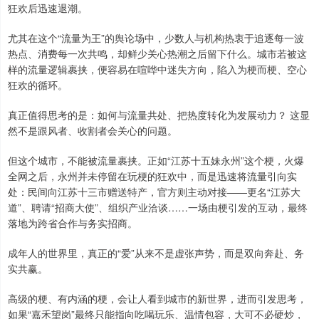
狂欢后迅速退潮。
尤其在这个“流量为王”的舆论场中，少数人与机构热衷于追逐每一波
热点、消费每一次共鸣，却鲜少关心热潮之后留下什么。城市若被这
样的流量逻辑裹挟，便容易在喧哗中迷失方向，陷入为梗而梗、空心
狂欢的循环。
真正值得思考的是：如何与流量共处、把热度转化为发展动力？ 这显
然不是跟风者、收割者会关心的问题。
但这个城市，不能被流量裹挟。正如“江苏十五妹永州”这个梗，火爆
全网之后，永州并未停留在玩梗的狂欢中，而是迅速将流量引向实
处：民间向江苏十三市赠送特产，官方则主动对接——更名“江苏大
道”、聘请“招商大使”、组织产业洽谈……一场由梗引发的互动，最终
落地为跨省合作与务实招商。
成年人的世界里，真正的“爱”从来不是虚张声势，而是双向奔赴、务
实共赢。
高级的梗、有内涵的梗，会让人看到城市的新世界，进而引发思考，
如果“嘉禾望岗”最终只能指向吃喝玩乐、温情包容，大可不必硬炒，