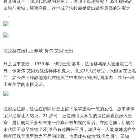
将其镶嵌至一顶现代风格的冠冕上，整顶王冠还搭配了 324 颗粉钻、
白钻与黄钻，璀璨夺目。这也成了法拉赫婚后出镜率最高的珠宝之
一。
法拉赫在婚礼上佩戴“努尔·艾因“王冠
只是世事变迁，1979 年，伊朗王朝落幕，法拉赫与家人被迫流亡海
外，像努尔·艾因冠冕这样体积庞大、意义非凡的珍宝，只能留在德黑
兰，如今依旧静静地陈列在德黑兰中央银行的伊朗国库内，成为一段
王室美学的永恒见证。
说起法拉赫，这位在伊朗历史上留下浓墨重彩一笔的女性，故事和珠
宝都足够让人铭记。21 岁时，还是懵懂大学生的法拉赫直接嫁入皇
室，是伊朗两千多年来第一位真正被加冕的皇后。在她之前，伊朗的
末代国王穆罕默德·巴列维虽有过两任王后，却没有一人能像她这样坐
拥帝国珠宝库里数之不尽的珍藏，也因此被称为“珠宝之后”。要知