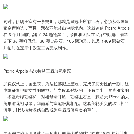
同时，伊朗王室有一条规矩，那就是皇冠上所有宝石，必须从帝国皇
家金库挑选，而且一颗都不能带出伊朗境内。这就迫使 Pierre Arpels
在 6 个月间前后跑了 24 趟德黑兰，亲自和团队在宝库中甄选，最终
定下 36 颗祖母绿、36 颗尖晶石、105 颗珍珠，以及 1469 颗钻石，
并临时在宝库中设置工坊完成制作。
Pierre Arpels 与法拉赫王后加冕皇冠
加冕仪式上，国王亲手为法拉赫戴上皇冠，完成了历史性的一刻，这
也象征着伊朗女性的解放。与之配套登场的，还有同出于梵克雅宝的
一条祖母绿项链和一对祖母绿耳坠，项链主石是一颗超大 Piece 的六
角形雕花祖母绿，华丽感与皇冠极其相配。这套美轮美奂的珠宝相当
沉重，让法拉赫深感自己成为皇后后所肩负的重任。
国王穆罕穆德则佩戴了一顶由伊朗最优秀的珠宝匠在 1925 年设计制