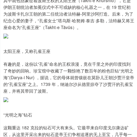
其中就包括象征着波斯王权的太阳王座（Takht-e Khurshīd），它是
伊朗王朝统治者加冕仪式中不可或缺的核心礼器之一，在 19 世纪初
为波斯卡扎尔王朝的第二任统治者法特赫-阿里沙阿打造。后来，为了
纪念心爱的妻子，“孔雀女士”塔乌斯·哈努姆·泰吉·多勒，法特赫又将王
座命名为“孔雀王座”（Takht-e Tāvūs）。
太阳王座，又称孔雀王座
有趣的是，这份以“孔雀”命名的王权浪漫，竟在千里之外的印度找到
了奇妙的回响。珍宝馆中收藏了一颗惊艳了数百年的粉色巨钻“光明之
海”(Darya-i Nur) ，据说，它的母体就曾镶嵌在莫卧儿王朝沙贾汗皇帝
的“孔雀宝座”之上。1739 年，纳迪尔沙从德里掠夺了沙贾汗的孔雀宝
座，并将其带回了波斯。
“光明之海”钻石
这颗重达 182 克拉的钻石可大有来头。它最早来自印度戈尔康达矿
区，从这里开采出来的钻石是帝王们争相追逐的无上至宝，几乎每一