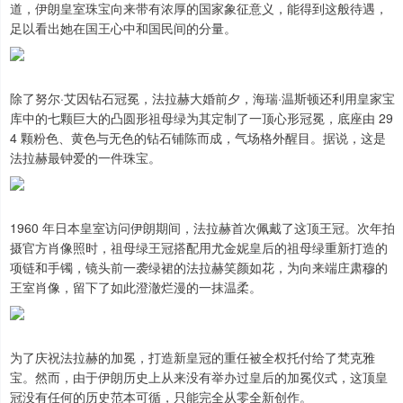
道，伊朗皇室珠宝向来带有浓厚的国家象征意义，能得到这般待遇，
足以看出她在国王心中和国民间的分量。
除了努尔·艾因钻石冠冕，法拉赫大婚前夕，海瑞·温斯顿还利用皇家宝
库中的七颗巨大的凸圆形祖母绿为其定制了一顶心形冠冕，底座由 29
4 颗粉色、黄色与无色的钻石铺陈而成，气场格外醒目。据说，这是
法拉赫最钟爱的一件珠宝。
1960 年日本皇室访问伊朗期间，法拉赫首次佩戴了这顶王冠。次年拍
摄官方肖像照时，祖母绿王冠搭配用尤金妮皇后的祖母绿重新打造的
项链和手镯，镜头前一袭绿裙的法拉赫笑颜如花，为向来端庄肃穆的
王室肖像，留下了如此澄澈烂漫的一抹温柔。
为了庆祝法拉赫的加冕，打造新皇冠的重任被全权托付给了梵克雅
宝。然而，由于伊朗历史上从来没有举办过皇后的加冕仪式，这顶皇
冠没有任何的历史范本可循，只能完全从零全新创作。