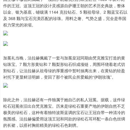
作的王冠。这顶王冠的设计灵感源自萨珊王朝的艺术历史典故，整体
以金、银为基底，铺镶满 1144 克拉钻石、5 颗祖母绿、2 颗蓝宝石以
及 368 颗与宝石完美匹配的珍珠。用料之奢、气势之盛，完全是帝国
权力荣光的浓缩。
加冕礼当晚，法拉赫佩戴了一套与加冕皇冠同期由梵克雅宝打造的黄
钻珠宝。7 颗方形黄钻和 7 颗梨形钻石织成项链，周围环绕着老式切
割钻石，让法拉赫从祖母绿的厚重感中暂时抽离出来，在黄钻的轻盈
衬托下更显鲜活明媚，变回了那个被民众所爱戴的“伊朗玫瑰”。
除此之外，法拉赫还有一件独属于她自己的私人冠冕。据载，这件绿
松石冠冕依旧出自梵克雅宝。历来是绿松石重要产地的伊朗自然不乏
极美的绿松石，这种有着独特波斯蓝调的宝石让王冠自带一种清冷的
氛围感。法拉赫偏爱用这顶王冠和同款的绿松石耳环配一条白色丝绸
的长裙，以搭衬胸前精美的绿松石色刺绣。