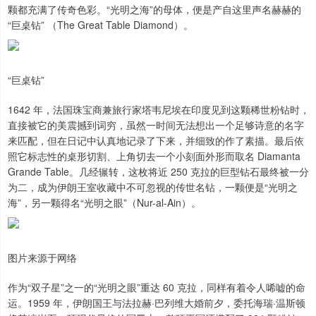
颗都充满了传奇色彩。“光明之海”的母体，便是产自这里声名赫赫的
“巨桌钻” （The Great Table Diamond）。
“巨桌钻”
1642 年，法国珠宝商兼旅行家塔韦尼埃在印度见到这颗稀世粉钻时，
直接被它的美震撼到词穷，虽然一时间无法想出一个足够诗意的名字
来匹配，但在日记中认真地记录了下来，并细致的作了素描。最后依
照它标志性的桌形切割、上角切去一个小刻面外形而取名 Diamanta
Grande Table。几经辗转，这枚将近 250 克拉的巨型钻石最终被一分
为二，成为伊朗王室收藏中不可忽视的传世名钻，一颗便是“光明之
海”，另一颗得名“光明之眼”（Nur-al-Ain）。
图片来源于网络
作为“双子星”之一的“光明之眼”重达 60 克拉，同样有着令人唏嘘的命
运。1959 年，伊朗国王与法拉赫·巴列维大婚前夕，委托海瑞·温斯顿