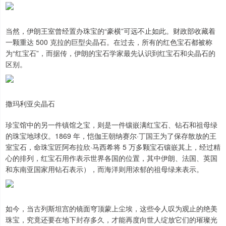
当然，伊朗王室曾经置办珠宝的“豪横”可远不止如此。财政部收藏着
一颗重达 500 克拉的巨型尖晶石。在过去，所有的红色宝石都被称
为“红宝石”，而据传，伊朗的宝石学家最先认识到红宝石和尖晶石的
区别。
撒玛利亚尖晶石
珍宝馆中的另一件镇馆之宝，则是一件镶嵌满红宝石、钻石和祖母绿
的珠宝地球仪。1869 年，恺伽王朝纳赛尔·丁国王为了保存散放的王
室宝石，命珠宝匠阿布拉欣·马西希将 5 万多颗宝石镶嵌其上，经过精
心的排列，红宝石用作表示世界各国的位置，其中伊朗、法国、英国
和东南亚国家用钻石表示），而海洋则用浓郁的祖母绿来表示。
如今，当古列斯坦宫的镜面穹顶蒙上尘埃，这些令人叹为观止的绝美
珠宝，究竟还要在地下封存多久，才能再度向世人绽放它们的璀璨光