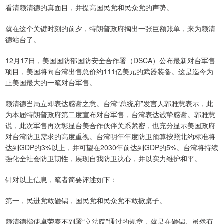
看清赖清德的真面目，并提高国民党和民众党的声势。
就在这个关键时刻的前夕，特朗普政府掏出一张巨额账单，来为赖清
德站台了。
12月17日，美国国防部国防安全合作署（DSCA）公布最新对台军售
项目，美国将向台湾出售总价约111亿美元的武器装备。这是迄今为
止美国最大的一笔对台军售。
赖清德当局立即表达感谢之意。台湾“总统府”发言人郭雅慧表示，此
为本届特朗普政府第二度宣布对台军售，台湾表达诚挚感谢。郭雅慧
说，此次军售再次彰显台美合作伙伴关系紧密，也充分显示美国政府
对台湾防卫需求的高度重视。台湾明年年度防卫预算按照北约标准将
达到GDP的3%以上，并可望在2030年前达到GDP的5%。台湾将持续
强化全社会防卫韧性，展现自我防卫决心，并以实力维护和平。
针对以上信息，笔者简要评述如下：
第一，民进党敢砸锅，国民党和民众党不敢掀桌子。
赖清德指使卓荣泰不副署“立法院”通过的规章，就是在砸锅。虽然有