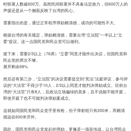
时联署人数破600万。虽然民间联署并不具备法定效力，但600万人的
声援还是从一个侧面反映了台湾的民心。
需要指出的是，通过正常程序弹劾赖清德，成功的可能性不大。
根据台湾的有关规定，弹劾赖清德，需要台湾“立法院”一半以上“立
委”提议。这一点国民党和民众党可以做到。
接下来，需要2/3以上（76席）“立委”同意才能作出决议，但国民党和
民众党的席次不够。
展开剩余68%
然后还有第三步，“立法院”的决议需要提交到“宪法”法庭评议，参与评
议的“大法官”不得少于10人，2/3以上同意才能判决弹劾成立。目前台
湾的“大法官”只有8人，且政治立场偏绿的居多，且不说能不能开庭，
即使开庭了也不可能判决弹劾案成立。
这就如同国民党和民众党手里有枪，但子弹射程只有200米，而赖清
德远在600米开外。
因此，国民党和民众党发起的弹劾，更像是一场宣传战，让台湾民众