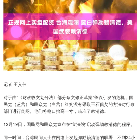
记者 王义伟
对于由“《财政收支划分法》部分条文修正草案”争议引发的危机，国
民党（蓝营）和民众党（白营）终究没有采取玉石俱焚的方法对行政
部门进行倒阁。他们将枪口抬高一寸，瞄准了赖清德。
12月19日，国民党和民众党宣布在“立法院”启动弹劾赖清德的程序。
同一时间，台湾民间人士在网络上发起弹劾赖清德的联署，不到24小